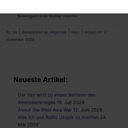
Clownerie – welche bei mir ab und an dem blanken Entsetzen wich.
Man muss manchmal nicht nur LESEN – sondern sich auch die
Romaniguren in der Realität vorstellen.
|
|
|
By:
ter
Categorized as:
Allgemein
Keys:
Added on:
17.
November 2008
Neueste Artikel:
Der Iran wird zu einem Verlierer des
Westasienkrieges
19. Juli 2026
About the West Asia War
12. Juni 2026
Was ich und Radio Utopie so machen
24.
Mai 2026