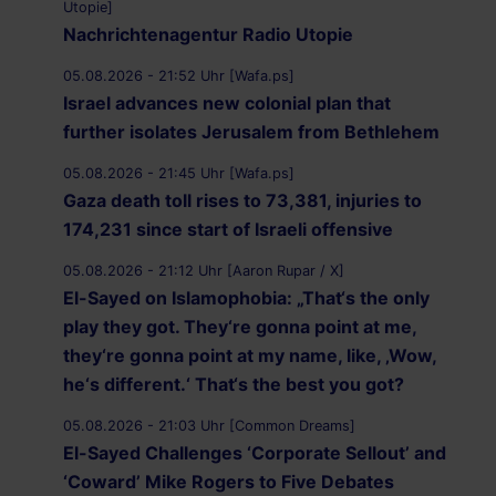
Utopie]
Nachrichtenagentur Radio Utopie
05.08.2026 - 21:52 Uhr [Wafa.ps]
Israel advances new colonial plan that
further isolates Jerusalem from Bethlehem
05.08.2026 - 21:45 Uhr [Wafa.ps]
Gaza death toll rises to 73,381, injuries to
174,231 since start of Israeli offensive
05.08.2026 - 21:12 Uhr [Aaron Rupar / X]
El-Sayed on Islamophobia: „That‘s the only
play they got. They‘re gonna point at me,
they‘re gonna point at my name, like, ‚Wow,
he‘s different.‘ That‘s the best you got?
05.08.2026 - 21:03 Uhr [Common Dreams]
El-Sayed Challenges ‘Corporate Sellout’ and
‘Coward’ Mike Rogers to Five Debates