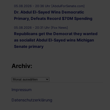
05.08.2026 - 20:36 Uhr [AbdulForSenate.com]
Dr. Abdul El-Sayed Wins Democratic
Primary, Defeats Record $70M Spending
05.08.2026 - 20:31 Uhr [Fox News]
Republicans get the Democrat they wanted
as socialist Abdul El-Sayed wins Michigan
Senate primary
05.08.2026 - 19:59 Uhr [Al Jazeera]
Iran-Oman understanding on Hormuz ‘on
Archiv:
verge of being finalised’: Iran’s deputy
foreign minister
Archiv:
05.08.2026 - 19:43 Uhr [Middle East Eye]
Impressum
US not directly updating Israel on talks with
Iran: Report
Datenschutzerklärung
05.08.2026 - 19:39 Uhr [Middle East Eye]