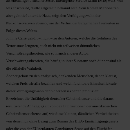
als ehemaliger britischer Secret Intelligence Service Mann (MI6) weiß, von
was er schreibt, dürfte allgemein bekannt sein. Sein Roman Marionetten
aber geht tief unter die Haut, zeigt den Verfolgungswahn der
Neokonservativen ebenso, wie der Verlust der bürgerlichen Freiheiten in
Folge dieses Wahns.
John le Carré gehört – nicht – zu den Autoren, welche die Gefahren des
Terrorismus leugnen, auch nicht mit teilweisen dümmlichen
Verschwörungstheorien, wie so manch anderer Autor.
Verschwörungstheorien, die häufig in ihrer Substanz noch dünner sind als
die offizielle Wahrheit.
Aber er gehört zu den analytisch, denkenden Menschen, denen klar ist,
welchen Preis wir
alle
bezahlen und welch furchtbare Einzelschicksale
dieser Verfolgungswahn der Sicherheitsexperten produziert.
Er zeichnet die Unfähigkeit deutscher Geheimdienste und die daraus
resultierende Abhängigkeit von den Informationen der amerikanischen
Geheimdienste ebenso auf, wie diese kleinen, dämlichen Verrücktheiten –
von denen ich ohne Bezug zum Roman das BKA- Ermächtigungsgesetz
oder die von der EU geplanten Ganzkörper-Scans auf den Flughäfen