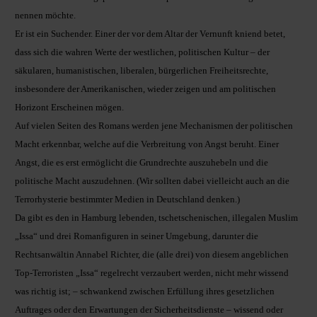
nennen möchte.
Er ist ein Suchender. Einer der vor dem Altar der Vernunft kniend betet,
dass sich die wahren Werte der westlichen, politischen Kultur – der
säkularen, humanistischen, liberalen, bürgerlichen Freiheitsrechte,
insbesondere der Amerikanischen, wieder zeigen und am politischen
Horizont Erscheinen mögen.
Auf vielen Seiten des Romans werden jene Mechanismen der politischen
Macht erkennbar, welche auf die Verbreitung von Angst beruht. Einer
Angst, die es erst ermöglicht die Grundrechte auszuhebeln und die
politische Macht auszudehnen. (Wir sollten dabei vielleicht auch an die
Terrorhysterie bestimmter Medien in Deutschland denken.)
Da gibt es den in Hamburg lebenden, tschetschenischen, illegalen Muslim
„Issa“ und drei Romanfiguren in seiner Umgebung, darunter die
Rechtsanwältin Annabel Richter, die (alle drei) von diesem angeblichen
Top-Terroristen „Issa“ regelrecht verzaubert werden, nicht mehr wissend
was richtig ist; – schwankend zwischen Erfüllung ihres gesetzlichen
Auftrages oder den Erwartungen der Sicherheitsdienste – wissend oder