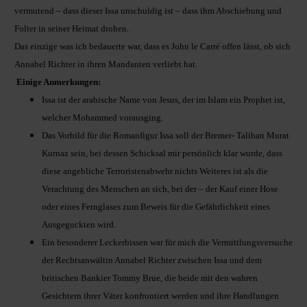
vermutend – dass dieser Issa unschuldig ist – dass ihm Abschiebung und
Folter in seiner Heimat drohen.
Das einzige was ich bedauerte war, dass es John le Carré offen lässt, ob sich
Annabel Richter in ihren Mandanten verliebt hat.
Einige Anmerkungen:
Issa ist der arabische Name von Jesus, der im Islam ein Prophet ist,
welcher Mohammed vorausging.
Das Vorbild für die Romanfigur Issa soll der Bremer- Taliban Murat
Kurnaz sein, bei dessen Schicksal mir persönlich klar wurde, dass
diese angebliche Terroristenabwehr nichts Weiteres ist als die
Verachtung des Menschen an sich, bei der – der Kauf einer Hose
oder eines Fernglases zum Beweis für die Gefährlichkeit eines
Ausgeguckten wird.
Ein besonderer Leckerbissen war für mich die Vermittlungsversuche
der Rechtsanwältin Annabel Richter zwischen Issa und dem
britischen Bankier Tommy Brue, die beide mit den wahren
Gesichtern ihrer Väter konfrontiert werden und ihre Handlungen