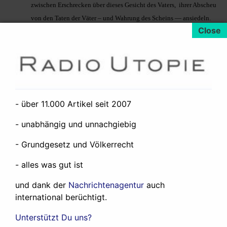
zwischen Erschrecken über dieses Gesicht des Vaters, ihrer Abscheu
von den Taten der Väter – und Wahrung des Scheins — ansiedeln.
Toll auch der Auflauf der Geheimdienste, die wie die Fliege
auf einen Kuhfladen reagieren und nur deshalb in Issa (anfänglich)
eine Gefahr sehen, weil die anderen Geheimdienste ja auch in Issa
eine Gefahr sehen. Erkennen dann aber, dass sie einen unschuldigen
„Trottel“ vor sich haben, den aber dann zum Top Terroristen
hochlügen, um die (in ihrer Einbild vorhandenen) Kämpfer der al-
- über 11.000 Artikel seit 2007
Qaida in eine Falle zu locken.
- unabhängig und unnachgiebig
Nicht völlig überzeugt hat mich die Figur der türkischen
Sportskanone „Melik“, bei dem Issa Unterschlupf findet und von
- Grundgesetz und Völkerrecht
wegen Klassische Musik am Hamburger Hauptbahnhof, John le
Carré hat eine Meise. Ich bin sicherlich häufiger in Hamburg als er
- alles was gut ist
– habe da aber noch nie klassische Musik auf dem
und dank der
Nachrichtenagentur
auch
Bahnhofsvorplatz gehört.
international berüchtigt.
Der Leser findet sich in einer einzigen Anklageschrift gegen die
praktizierte Terroristenabwehr wieder – locker dargeboten mit viel
Unterstützt Du uns?