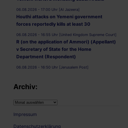
06.08.2026 - 17:00 Uhr [Al Jazeera]
Houthi attacks on Yemeni government
forces reportedly kills at least 30
06.08.2026 - 16:55 Uhr [United Kingdom Supreme Court]
R (on the application of Ammori) (Appellant)
v Secretary of State for the Home
Department (Respondent)
06.08.2026 - 16:50 Uhr [Jerusalem Post]
UK Supreme Court to hear appeal over
Palestine Action proscription in November
Archiv:
06.08.2026 - 16:40 Uhr [Bristol247.com]
14 peaceful protesters arrested at Palestine
Archiv:
Action demonstration outside Bristol Prison
Impressum
06.08.2026 - 16:19 Uhr [Nachrichtenagentur Radio
Utopie]
Datenschutzerklärung