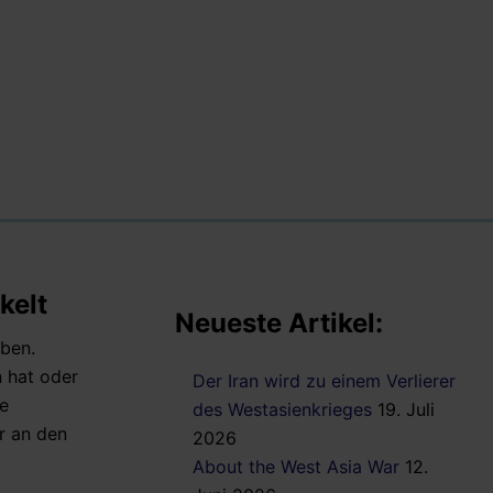
kelt
Neueste Artikel:
aben.
n hat oder
Der Iran wird zu einem Verlierer
e
des Westasienkrieges
19. Juli
r an den
2026
About the West Asia War
12.