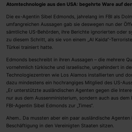
Atomtechnologie aus den USA: begehrte Ware auf d
Die ex-Agentin Sibel Edmonds, jahrelang im FBI als Dolm
umfangreichen Aussagen gab sie deswegen nun der Öffen
sämtliche US-Behörden, ihre Berichte ignorierten oder s
zu diesem Schritt, als sie von einem „Al Kaida“-Terroris
Türkei trainiert hatte.
Edmonds beschreibt in ihren Aussagen – die mehrere Que
vornehmlich türkische und israelische, ungehindert in
Technologiezentren wie Los Alamos installierten und d
dazu mindestens ein hochrangiges Mitglied des US-Auss
„Er unterstützte ausländischen Agenten gegen die Inter
nur aus dem Aussenministerium, sondern auch aus dem
FBI-Agentin Sibel Edmonds zur „Times“.
Ahem.. Da mussten aber ein paar ausländische Agenten i
Beschäftigung in den Vereinigten Staaten sitzen.