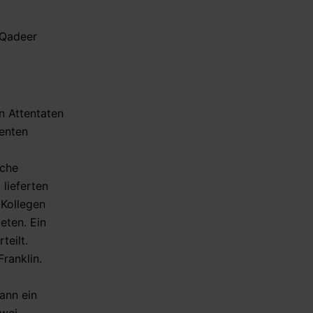
 Qadeer
n Attentaten
genten
sche
lieferten
 Kollegen
eten. Ein
teilt.
ranklin.
ann ein