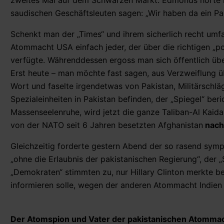
zweites Mal auf dem Schwarzen Markt. Edmonds hörte mi
saudischen Geschäftsleuten sagen: „Wir haben da ein Pa
Schenkt man der „Times“ und ihrem sicherlich recht umfa
Atommacht USA einfach jeder, der über die richtigen „po
verfügte. Währenddessen ergoss man sich öffentlich übe
Erst heute – man möchte fast sagen, aus Verzweiflung ü
Wort und faselte irgendetwas von Pakistan, Militärschläg
Spezialeinheiten in Pakistan befinden, der „Spiegel“ beric
Massenseelenruhe, wird jetzt die ganze Taliban-Al Kaid
von der NATO seit 6 Jahren besetzten Afghanistan
nach
Gleichzeitig forderte gestern Abend der so rasend symp
„ohne die Erlaubnis der pakistanischen Regierung“, der „
„Demokraten“ stimmten zu, nur Hillary Clinton merkte be
informieren solle, wegen der anderen Atommacht Indien u
Der Atomspion und Vater der pakistanischen Atommach