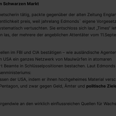
em Schwarzen Markt
etscherin tätig, packte gegenüber der alten Zeitung Englan
tlichkeit preis, weil jahrelang Edmonds` eigene Vorgesetz
ystematisch vertuschten. Sie entschloss sich laut „Times“ l
ten las, der mehrere der angeblichen Attentäter vom 11.Sept
llen im FBI und CIA bestätigen – wie ausländische Agenten
 den USA ein ganzes Netzwerk von Maulwürfen in atomaren
ort Beamte in Schlüsselpositionen bestachen. Laut Edmonds
enministeriums:
essen der USA, indem er ihnen hochgeheimes Material versch
 Pentagon, und zwar gegen Geld, Ämter und
politische Ziel
rgendwie an den wirklich einflussreichen Quellen für Wach