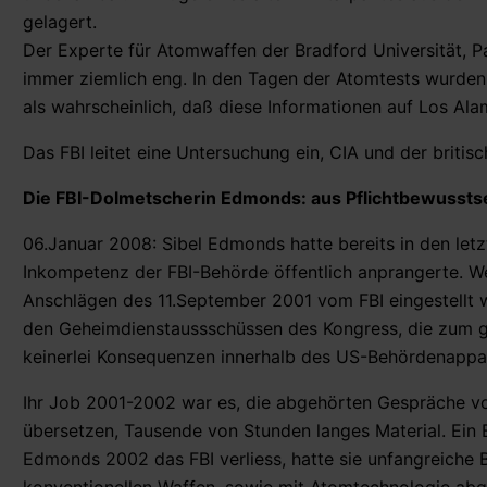
gelagert.
Der Experte für Atomwaffen der Bradford Universität, 
immer ziemlich eng. In den Tagen der Atomtests wurden
als wahrscheinlich, daß diese Informationen auf Los Al
Das FBI leitet eine Untersuchung ein, CIA und der britisc
Die FBI-Dolmetscherin Edmonds: aus Pflichtbewusstse
06.Januar 2008: Sibel Edmonds hatte bereits in den let
Inkompetenz der FBI-Behörde öffentlich anprangerte. Wei
Anschlägen des 11.September 2001 vom FBI eingestellt
den Geheimdienstaussschüssen des Kongress, die zum gr
keinerlei Konsequenzen innerhalb des US-Behördenappar
Ihr Job 2001-2002 war es, die abgehörten Gespräche von 
übersetzen, Tausende von Stunden langes Material. Ein 
Edmonds 2002 das FBI verliess, hatte sie unfangreich