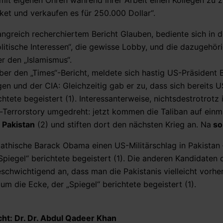
t eigenen Ohren während ihrer Arbeit einen Kollegen zu 
ket und verkaufen es für 250.000 Dollar“.
ngreich recherchiertem Bericht Glauben, bediente sich in d
litische Interessen“, die gewisse Lobby, und die dazugehör
r den „Islamismus“.
ber den „Times“-Bericht, meldete sich hastig US-Präsident 
en und der CIA: Gleichzeitig gab er zu, dass sich bereits U
htete begeistert (1). Interessanterweise, nichtsdestrotrotz i
a-Terrorstory umgedreht: jetzt kommen die Taliban auf ein
 Pakistan
(2) und stiften dort den nächsten Krieg an. Na
s
athische Barack Obama einen US-Militärschlag in Pakistan
Spiegel“ berichtete begeistert (1). Die anderen Kandidaten 
schwichtigend an, dass man die Pakistanis vielleicht vorhe
m die Ecke, der „Spiegel“ berichtete begeistert (1).
t: Dr. Dr. Abdul Qadeer Khan