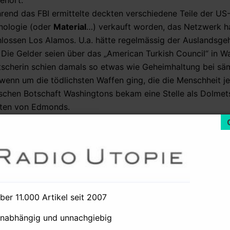
ehört.
end das FBI ermittelte deckten verschiedene Teile der US
nologie (oder
Material
…) verkauft worden, das Netzwerk 
hlossen Los Alamos. U.a. hätte regelmässig der Auslandsge
. Die Gelder seien über das „American Turkish Council“ in W
scherin schien damals so etwas wie Geheimhaltung bei sä
t wenn um die tödlichsten Waffen ging, die die Menschheit j
anischen Botschaft Washingtons bekam eine Stelle als Dolmet
esten von Edmonds.
ewisser General Mahmoud Ahmad.
Oops, Bhutto Mord.
Septembers Chef des ISI. Er hatte vor den Attentaten de
heikh (alias Omar Sheikh, Sheikh Omar, Sheik Syed, Mus
von Pakistans Machthaber Pervez Musharraf veröffentlic
fohlen, Mohammed Atta persönlich 100.000 Dollar zu überwe
es weltweiten Krieges „gegen den Terror“ hatte das FBI 
über 11.000 Artikel seit 2007
abischen Emiraten“ identifiziert, an den wiederum Atta und
unabhängig und unnachgiebig
hrere Tausend Dollar überwiesen.