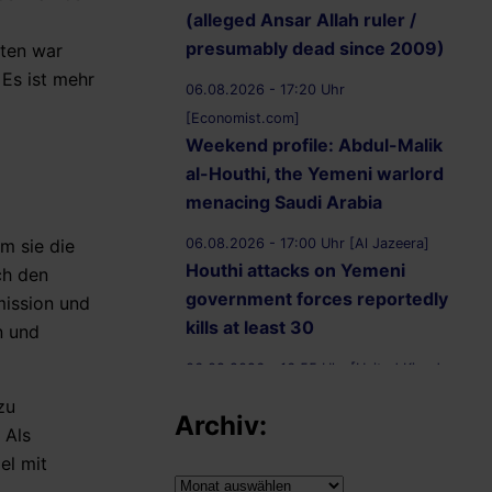
(alleged Ansar Allah ruler /
presumably dead since 2009)
iten war
Es ist mehr
06.08.2026 - 17:20 Uhr
[Economist.com]
Weekend profile: Abdul-Malik
al-Houthi, the Yemeni warlord
menacing Saudi Arabia
06.08.2026 - 17:00 Uhr [Al Jazeera]
m sie die
Houthi attacks on Yemeni
ch den
government forces reportedly
mission und
kills at least 30
n und
06.08.2026 - 16:55 Uhr [United Kingdom
Supreme Court]
zu
Archiv:
R (on the application of
 Als
Ammori) (Appellant) v
el mit
Secretary of State for the Home
Archiv: