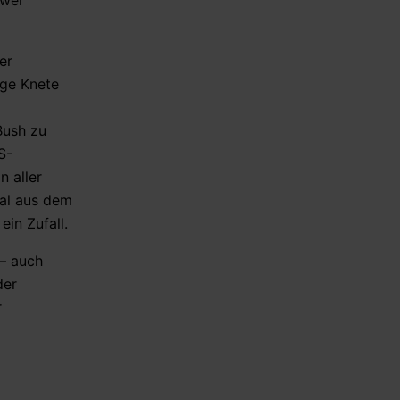
zwei
er
ige Knete
Bush zu
S-
n aller
mal aus dem
o
ein Zufall.
 – auch
der
r