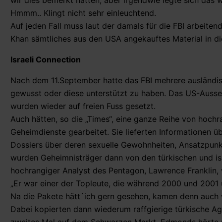
wir dies bemerkt hatten, aber irgendwie legte sich das w
Hmmm.. Klingt nicht sehr einleuchtend.
Auf jeden Fall muss laut der damals für die FBI arbei
Khan sämtliches aus den USA angekauftes Material in 
Israeli Connection
Nach dem 11.September hatte das FBI mehrere ausländis
gewusst oder diese unterstützt zu haben. Das US-Aussen
wurden wieder auf freien Fuss gesetzt.
Auch hätten, so die „Times“, eine ganze Reihe von hochr
Geheimdienste gearbeitet. Sie lieferten Informationen ü
Dossiers über deren sexuelle Gewohnheiten, Ansatzpunkte
wurden Geheimnisträger dann von den türkischen und is
hochrangiger Analyst des Pentagon, Lawrence Franklin, w
„Er war einer der Topleute, die während 2000 und 2001 
Na die Pakete hätt´ich gern gesehen, kamen denn auch w
Dabei kopierten dann wiederum raffgierige türkische Ag