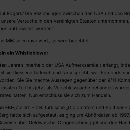
Paul Rogers:“Die Beziehungen zwischen den USA und den Br
 unsere Versuche in den Vereinigten Staaten unternommen. 
amos aufbewahrt wurden.“
he MI6 seien involviert, so wird berichtet.
in ein Whistleblower
zten Jahren innerhalb der USA Aufmerksamkeit erlangt, inde
l sie fliessend türkisch und farsi spricht, war Edmonds na
 worden. Sie Sie machte Aussagen gegenüber der 9/11-Kom
össten Teil bis jetzt als Verschlusssache behandelt wurde
ates hatten. Nun entschluss sie sich zum Handeln.
FBI-„Zielen“ – z.B. türkische „Diplomaten“ und Politiker – 
Berg hatte sich aufgestaut, es ging um Abhördaten ab 1997.
e Beweise über Geldwäsche, Drogenschmuggel und den Hand