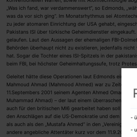
konventionellen Waffen, sowie mit Atomtechnologie abg
„Was ich fand, war verdammenswert“, so Edmonds, „währ
was da vor sich ging“. Im Monatsrhythmus sei Atomtech
zu jeder atomaren Einrichtung der USA gehabt, eingesc
Pakistans ISI über türkische Geheimdienstler eingekauft
gelaufen. Laut den Aussagen der ehemaligen FBI-Dolmet
Behörden überhaupt nicht zu existieren, jedenfalls nich
hat. Sogar die Tochter eines ISI-Spitzels in der pakist
beim FBI, bei höchster Geheimhaltungssufe, trotz Prot
Geleitet hätte diese Operationen laut Edmonds eine g
Mahmoud Ahmad (Mahmood Ahmed) war zu Zeiten des 11.
11.Septembers 2001 seinem Agenten Ahmed Omar Saeed S
Muhammad Ahmad) – der laut einem überraschend 2006 
auch für den britischen MI6 gearbeitet haben soll – be
den Anschlägen auf die US-Demokratie und dem Beginn d
- 
als auch als den „Mustafa Ahmed“ in den „Vereinigten Ar
- 
andere angebliche Attentäter kurz vor dem 11.9.2001 me