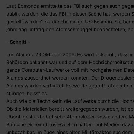
Laut Edmonds ermittelte das FBI auch gegen auch gegen
publik werden, die das FBI in dieser Sache hat, werden S
gestellt werden“, so die ehemalige US-Beamtin. Sie beri
jahrelang untätig den Atomschmuggel beobachteten, aber 
– Schnitt –
Los Alamos, 29.Oktober 2006: Es wird bekannt , dass im
Behörden bekannt war und auf dem Hochsicherheitsstütz
ganze Computer-Laufwerke voll mit hochgeheimen Daten 
Alamos zugeordnet werden konnten. Der Drogendealer so
Alamos wurden verhaftet. Es werde geprüft, ob beide mi
stünden, heisst es.
Auch wie die Technikerin die Laufwerke durch die Hochs
Ob die Materialien bereits weitergegeben wurden, ist ebe
Uboot-gestützte britische Atomraketen sowie andere Ma
Britische Geheimdienst-Quellen hätten laut Medien dazu 
unbezahlbar. Im Zuge eines alten Militärpaktes aus dem 