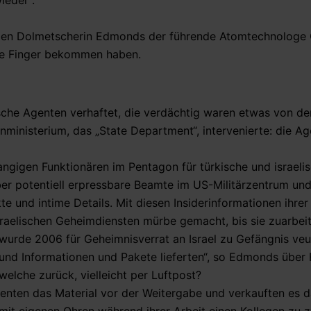
ieder“.
tenden Dolmetscherin Edmonds der führende Atomtechnologe
die Finger bekommen haben.
che Agenten verhaftet, die verdächtig waren etwas von de
ministerium, das „State Department“, intervenierte: die A
angigen Funktionären im Pentagon für türkische und israeli
ber potentiell erpressbare Beamte im US-Militärzentrum und 
 und intime Details. Mit diesen Insiderinformationen ihrer
raelischen Geheimdiensten mürbe gemacht, bis sie zuarbeit
urde 2006 für Geheimnisverrat an Israel zu Gefängnis veur
und Informationen und Pakete lieferten“, so Edmonds über F
elche zurück, vielleicht per Luftpost?
enten das Material vor der Weitergabe und verkauften es d