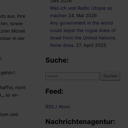
Juni 2026
Was ich und Radio Utopie so
machen
24. Mai 2026
ds aus. Ihre
Any government in the world
ten, sowie
could expel the rogue state of
etzten Monat
Israel from the United Nations.
ember in der
None does.
27. April 2025
,
Suche:
 gehört
Suche
nach:
affte, nicht
Feed:
e
„, so ex-
RSS
/
Atom
stum und
Nachrichtenagentur: