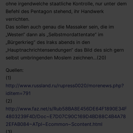
ohne irgendwelche staatliche Kontrolle, nur unter dem
Befehl des Pentagon stehend, ihr Handwerk
verrichten.
Das sollen auch genau die Massaker sein, die im
„Westen“ dann als „Selbstmordattentate“ im
„Bürgerkrieg“ des Iraks abends in den
„Hauptnachrichtensendungen“ das Bild des sich gern
selbst umbringenden Moslem zeichnen…(20)
Quellen:
(1)
http://www.russland.ru/rupress0020/morenews.php?
iditem=791
(2)
http://www.faz.net/s/Rub58BA8E456DE64F1890E34F
4803239F4D/Doc~E7D07C90C169D4BD88C4B4A78
2EFAB084~ATpl~Ecommon~Scontent.html
(3)