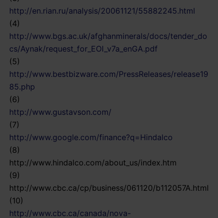
http://en.rian.ru/analysis/20061121/55882245.html
(4)
http://www.bgs.ac.uk/afghanminerals/docs/tender_do
cs/Aynak/request_for_EOI_v7a_enGA.pdf
(5)
http://www.bestbizware.com/PressReleases/release19
85.php
(6)
http://www.gustavson.com/
(7)
http://www.google.com/finance?q=Hindalco
(8)
http://www.hindalco.com/about_us/index.htm
(9)
http://www.cbc.ca/cp/business/061120/b112057A.html
(10)
http://www.cbc.ca/canada/nova-